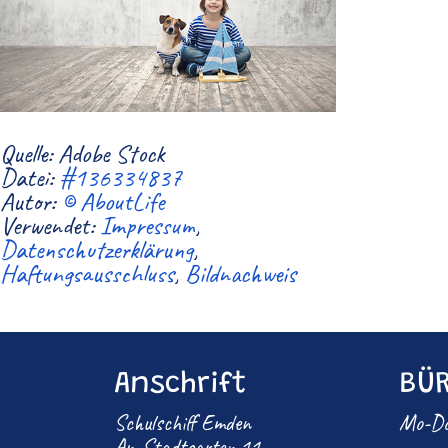
Quelle: Adobe Stock
Datei:
#136334837
Autor:
© AboutLife
Verwendet:
Impressum
,
Datenschutzerklärung
,
Haftungsausschluss
,
Bildnachweis
Anschrift
BÜR
Schulschiff Emden
Mo-Do
Am Stadtgarten 11